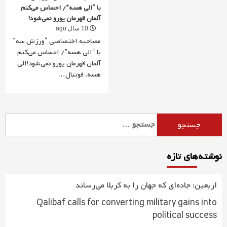
با “الی هسه”/ احساس می‌کنم
آلمان قهرمان یورو نمی‌شود!
10 سال ago
مصاحبه اختصاصی “ورزش سه”
با “الی هسه”/ احساس می‌کنم
آلمان قهرمان یورو نمی‌شود!الی
هسه، فوتبال…
جستجو
برای:
نوشته‌های تازه
اربعین؛ جاده‌ای که جهان را به کربلا می‌رساند
Qalibaf calls for converting military gains into
political success