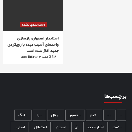
دسته‌بندی نشده
استاندار اصفهان: بازسازی
واحدهای آسیب دیده با رویکردی
جدید آغاز شده است
ins2012
2 هفته ago
برچسب‌ها
::
:: ::
:: تیم
:: حضور
:: رئال
:: را
:: لیگ
:: نفت
اخبار جدید
از
است /
استقلال
اصلی ::