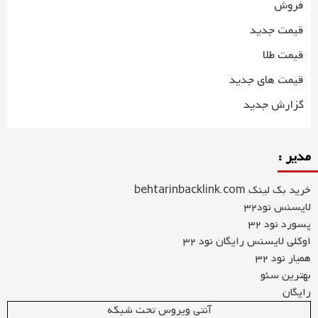
فروش
قیمت جدید
قیمت طلا
قیمت های جدید
گزارش جدید
مدیر :
خرید بک لینک behtarinbacklink.com
لایسنس نود32
پسورد نود 32
اوکلی لایسنس رایگان نود 32
همیار نود 32
بهترین سئو
رایگان
آنتی ویروس تحت شبکه