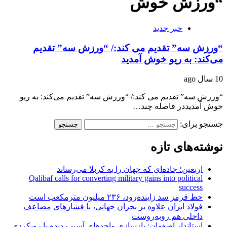
“ورزش خوش
خبر جدید
“ورزش سه” تقدیم می کند:/ “ورزش سه” تقدیم
می‌کند: به ریو خوش آمدید
10 سال ago
“ورزش سه” تقدیم می کند:/ “ورزش سه” تقدیم می‌کند: به ریو
خوش آمدیددر فاصله چند…
جستجو برای:
نوشته‌های تازه
اربعین؛ جاده‌ای که جهان را به کربلا می‌رساند
Qalibaf calls for converting military gains into political
success
خط قرمز سد زاینده‌رود، ۲۳۶ میلیون مترمکعب است
فولاد ایران علاوه بر بحران جهانی، با فشارهای مضاعف
داخلی هم روبه‌روست
استاندار اصفهان: بازسازی واحدهای آسیب دیده با رویکردی