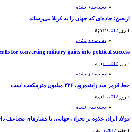
دسته‌بندی نشده
اربعین؛ جاده‌ای که جهان را به کربلا می‌رساند
1 روز ago
ins2012
دسته‌بندی نشده
calls for converting military gains into political success
2 روز ago
ins2012
دسته‌بندی نشده
خط قرمز سد زاینده‌رود، ۲۳۶ میلیون مترمکعب است
3 روز ago
ins2012
دسته‌بندی نشده
فولاد ایران علاوه بر بحران جهانی، با فشارهای مضاعف د
1 هفته ago
ins2012