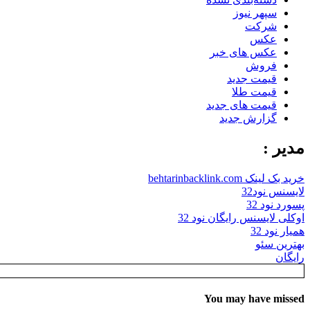
سپهر نیوز
شرکت
عکس
عکس های خبر
فروش
قیمت جدید
قیمت طلا
قیمت های جدید
گزارش جدید
مدیر :
خرید بک لینک behtarinbacklink.com
لایسنس نود32
پسورد نود 32
اوکلی لایسنس رایگان نود 32
همیار نود 32
بهترین سئو
رایگان
You may have missed