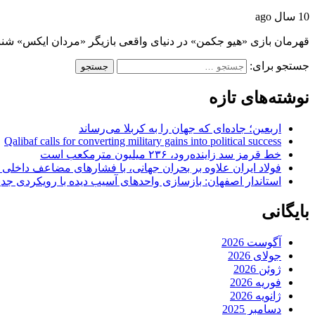
10 سال ago
قهرمان‌ بازی «هیو جکمن» در دنیای واقعی بازیگر «مردان ایکس» ش
جستجو برای:
نوشته‌های تازه
اربعین؛ جاده‌ای که جهان را به کربلا می‌رساند
Qalibaf calls for converting military gains into political success
خط قرمز سد زاینده‌رود، ۲۳۶ میلیون مترمکعب است
فولاد ایران علاوه بر بحران جهانی، با فشارهای مضاعف داخلی
استاندار اصفهان: بازسازی واحدهای آسیب دیده با رویکردی جد
بایگانی
آگوست 2026
جولای 2026
ژوئن 2026
فوریه 2026
ژانویه 2026
دسامبر 2025