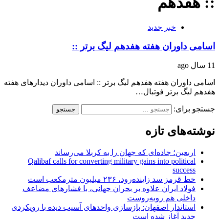
:: هفدهم
خبر جدید
اسامی داوران هفته هفدهم لیگ برتر ::
11 سال ago
اسامی داوران هفته هفدهم لیگ برتر :: اسامی داوران دیدارهای هفته
هفدهم لیگ برتر فوتبال…
جستجو برای:
نوشته‌های تازه
اربعین؛ جاده‌ای که جهان را به کربلا می‌رساند
Qalibaf calls for converting military gains into political
success
خط قرمز سد زاینده‌رود، ۲۳۶ میلیون مترمکعب است
فولاد ایران علاوه بر بحران جهانی، با فشارهای مضاعف
داخلی هم روبه‌روست
استاندار اصفهان: بازسازی واحدهای آسیب دیده با رویکردی
جدید آغاز شده است