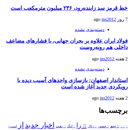
خط قرمز سد زاینده‌رود، ۲۳۶ میلیون مترمکعب است
7 روز ago
ins2012
دسته‌بندی نشده
فولاد ایران علاوه بر بحران جهانی، با فشارهای مضاعف
داخلی هم روبه‌روست
2 هفته ago
ins2012
دسته‌بندی نشده
استاندار اصفهان: بازسازی واحدهای آسیب دیده با
رویکردی جدید آغاز شده است
2 هفته ago
ins2012
برچسب‌ها
از
اخبار جدید
:: را
:: تیم
::
:: ::
:: حضور
:: رئال
:: نفت
:: لیگ
است /