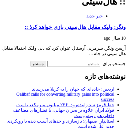
:: هال‌سیتی
خبر جدید
ونگر: ولبک مقابل هال‌سیتی بازی خواهد کرذ ::
10 سال ago
آرسن ونگر، سرمربی آرسنال عنوان کرد که دنی ولبک احتمالا مقابل
هال سیتی در جام…
جستجو برای:
نوشته‌های تازه
اربعین؛ جاده‌ای که جهان را به کربلا می‌رساند
Qalibaf calls for converting military gains into political
success
خط قرمز سد زاینده‌رود، ۲۳۶ میلیون مترمکعب است
فولاد ایران علاوه بر بحران جهانی، با فشارهای مضاعف
داخلی هم روبه‌روست
استاندار اصفهان: بازسازی واحدهای آسیب دیده با رویکردی
جدید آغاز شده است