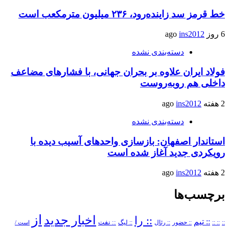
خط قرمز سد زاینده‌رود، ۲۳۶ میلیون مترمکعب است
6 روز ago
ins2012
دسته‌بندی نشده
فولاد ایران علاوه بر بحران جهانی، با فشارهای مضاعف
داخلی هم روبه‌روست
2 هفته ago
ins2012
دسته‌بندی نشده
استاندار اصفهان: بازسازی واحدهای آسیب دیده با
رویکردی جدید آغاز شده است
2 هفته ago
ins2012
برچسب‌ها
از
اخبار جدید
:: را
:: تیم
::
:: ::
:: حضور
:: رئال
:: نفت
:: لیگ
است /