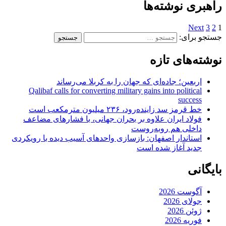
راهبری نوشته‌ها
Next
3
2
1
جستجو برای:
نوشته‌های تازه
اربعین؛ جاده‌ای که جهان را به کربلا می‌رساند
Qalibaf calls for converting military gains into political
success
خط قرمز سد زاینده‌رود، ۲۳۶ میلیون مترمکعب است
فولاد ایران علاوه بر بحران جهانی، با فشارهای مضاعف
داخلی هم روبه‌روست
استاندار اصفهان: بازسازی واحدهای آسیب دیده با رویکردی
جدید آغاز شده است
بایگانی
آگوست 2026
جولای 2026
ژوئن 2026
فوریه 2026