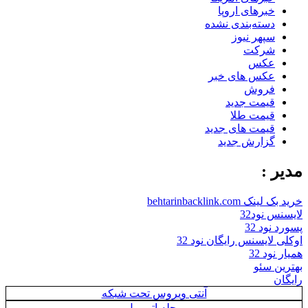
خبرهای اروپا
دسته‌بندی نشده
سپهر نیوز
شرکت
عکس
عکس های خبر
فروش
قیمت جدید
قیمت طلا
قیمت های جدید
گزارش جدید
مدیر :
خرید بک لینک behtarinbacklink.com
لایسنس نود32
پسورد نود 32
اوکلی لایسنس رایگان نود 32
همیار نود 32
بهترین سئو
رایگان
آنتی ویروس تحت شبکه
مجله اتومبیل