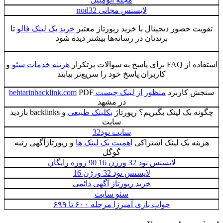
لایسنس مجانی nod32
تقویت حضور دیجیتال با خرید رپورتاژ معتبر
خرید بک لینک فالو
تا
برندتان در رسانه‌ها بیشتر دیده شود
استفاده از FAQ برای پاسخ به سوالات پرتکرار
هزینه خدمات سئو
و
کاربران پاسخ خود را سریع‌تر بیابند
سنجش کاربرد
منظور از لینک چیست behtarinbacklink.com
PDF
در مشهد
چگونه بک لینک بگیریم؟ رپورتاژ
بکلینک طبیعی
و backlinks بازدید
سایت
سایت نود32
هزینه بک لینک اشتراکی
اهمیت بک لینک‌ ها
و رپورتاژآگهی رتبه
گوگل
لایسنس نود 32 ورژن 16 90 روزه رایگان
لایسنس نود 32 ورژن 16
خرید رپورتاژ آگهی دائمی
سئو سایت
جواب بازی آمیرزا مرحله ۶۰۰ تا ۶۹۹