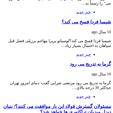
می” را رسماً به…
خبر جدید
شیمبا فردا فسخ می کند؟
10 سال ago
شیمبا فردا فسخ می کند؟لوسیانو پریرا مهاجم برزیلی فصل قبل
سپاهان به احتمال بسیار زیاد…
خبر جدید
گرما به تدریج می رود
10 سال ago
گرما به تدریج می رود مرتضی ضرابی گفت: دمای امروز تهران
حداکثر 39 درجه بالای…
خبر جدید
مسئولان گسترش فولاد این بار موافقت می کنند؟/ بنیان
دیزل میزبان تراکتوری ها خواهد شد؟