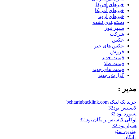
خبرهای آفریقا
خبرهای آمریکا
خبرهای اروپا
دسته‌بندی نشده
سپهر نیوز
شرکت
عکس
عکس های خبر
فروش
قیمت جدید
قیمت طلا
قیمت های جدید
گزارش جدید
مدیر :
خرید بک لینک behtarinbacklink.com
لایسنس نود32
پسورد نود 32
اوکلی لایسنس رایگان نود 32
همیار نود 32
بهترین سئو
رایگان