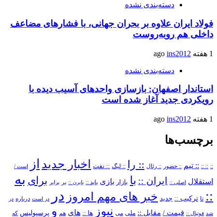
دسته‌بندی نشده
فولاد ایران علاوه بر بحران جهانی، با فشارهای مضاعف
داخلی هم روبه‌روست
1 هفته ago
ins2012
دسته‌بندی نشده
استاندار اصفهان: بازسازی واحدهای آسیب دیده با
رویکردی جدید آغاز شده است
1 هفته ago
ins2012
برچسب‌ها
از
اخبار جدید
:: را
:: تیم
::
:: ::
:: حضور
:: رئال
:: نفت
:: لیگ
است /
به
با
برای
ایران ::
بازی
استقلال
بازار
باید ::
اصلی ::
بایرن ::
بر
برابر
در
::
خبر های مهم امروز
ترکیب ::
تا
جدید
درباره
در است
در
و
نیوز
های
قیمت /
مقابل ::
پرسپولیس
ملی
می
ها ::
که
شد
فوتبال ::
هم