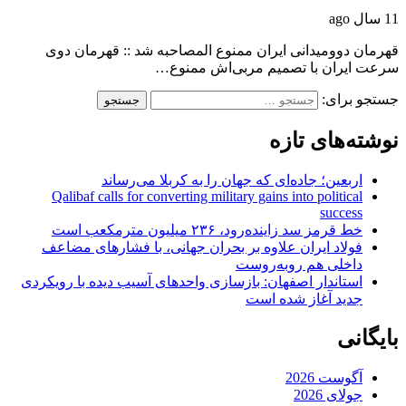
11 سال ago
قهرمان دوومیدانی ایران ممنوع المصاحبه شد :: قهرمان دوی
سرعت ایران با تصمیم مربی‌اش ممنوع…
جستجو برای:
نوشته‌های تازه
اربعین؛ جاده‌ای که جهان را به کربلا می‌رساند
Qalibaf calls for converting military gains into political
success
خط قرمز سد زاینده‌رود، ۲۳۶ میلیون مترمکعب است
فولاد ایران علاوه بر بحران جهانی، با فشارهای مضاعف
داخلی هم روبه‌روست
استاندار اصفهان: بازسازی واحدهای آسیب دیده با رویکردی
جدید آغاز شده است
بایگانی
آگوست 2026
جولای 2026