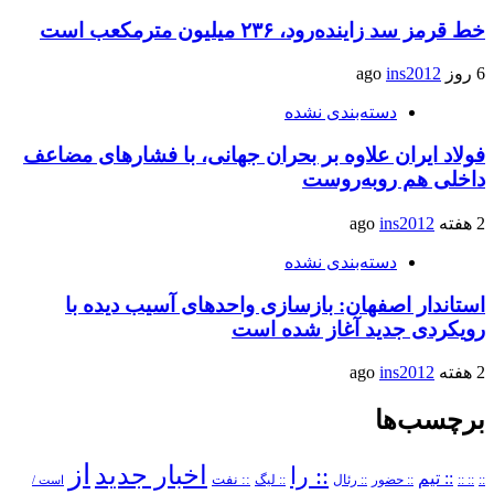
خط قرمز سد زاینده‌رود، ۲۳۶ میلیون مترمکعب است
6 روز ago
ins2012
دسته‌بندی نشده
فولاد ایران علاوه بر بحران جهانی، با فشارهای مضاعف
داخلی هم روبه‌روست
2 هفته ago
ins2012
دسته‌بندی نشده
استاندار اصفهان: بازسازی واحدهای آسیب دیده با
رویکردی جدید آغاز شده است
2 هفته ago
ins2012
برچسب‌ها
از
اخبار جدید
:: را
:: تیم
::
:: ::
:: حضور
:: رئال
:: نفت
:: لیگ
است /