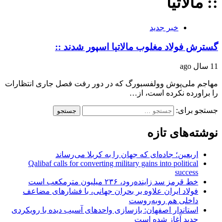
:: مالاتیا
خبر جدید
گسترش فولاد مغلوب مالاتیا اسپور شدند ::
11 سال ago
مهاجم ملی‌پوش وولفسبورگ که در دور رفت فصل جاری انتظارات
را براورده نکرده است، از…
جستجو برای:
نوشته‌های تازه
اربعین؛ جاده‌ای که جهان را به کربلا می‌رساند
Qalibaf calls for converting military gains into political
success
خط قرمز سد زاینده‌رود، ۲۳۶ میلیون مترمکعب است
فولاد ایران علاوه بر بحران جهانی، با فشارهای مضاعف
داخلی هم روبه‌روست
استاندار اصفهان: بازسازی واحدهای آسیب دیده با رویکردی
جدید آغاز شده است