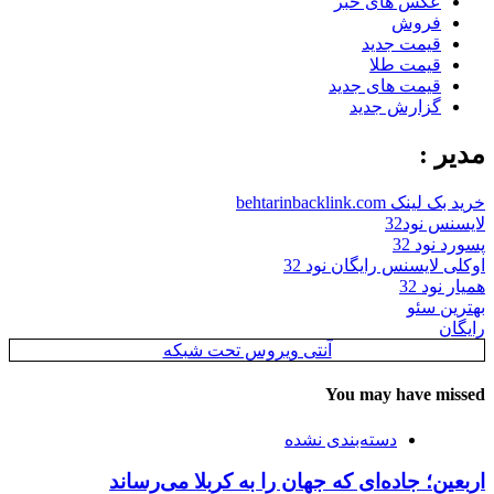
عکس های خبر
فروش
قیمت جدید
قیمت طلا
قیمت های جدید
گزارش جدید
مدیر :
خرید بک لینک behtarinbacklink.com
لایسنس نود32
پسورد نود 32
اوکلی لایسنس رایگان نود 32
همیار نود 32
بهترین سئو
رایگان
آنتی ویروس تحت شبکه
You may have missed
دسته‌بندی نشده
اربعین؛ جاده‌ای که جهان را به کربلا می‌رساند