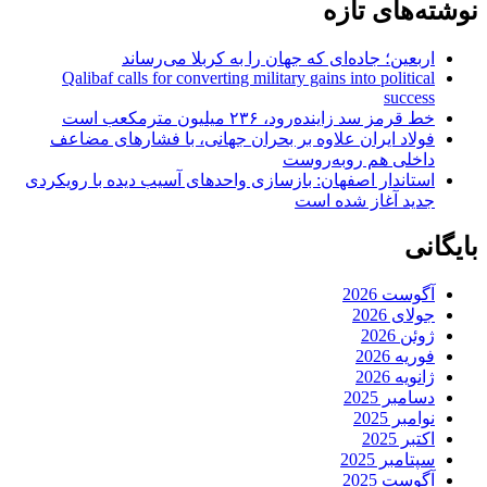
نوشته‌های تازه
اربعین؛ جاده‌ای که جهان را به کربلا می‌رساند
Qalibaf calls for converting military gains into political
success
خط قرمز سد زاینده‌رود، ۲۳۶ میلیون مترمکعب است
فولاد ایران علاوه بر بحران جهانی، با فشارهای مضاعف
داخلی هم روبه‌روست
استاندار اصفهان: بازسازی واحدهای آسیب دیده با رویکردی
جدید آغاز شده است
بایگانی
آگوست 2026
جولای 2026
ژوئن 2026
فوریه 2026
ژانویه 2026
دسامبر 2025
نوامبر 2025
اکتبر 2025
سپتامبر 2025
آگوست 2025