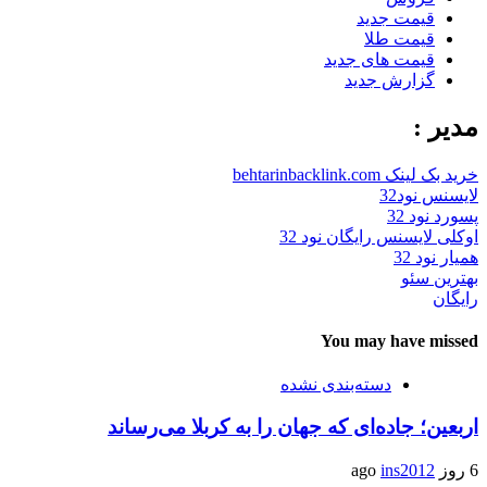
قیمت جدید
قیمت طلا
قیمت های جدید
گزارش جدید
مدیر :
خرید بک لینک behtarinbacklink.com
لایسنس نود32
پسورد نود 32
اوکلی لایسنس رایگان نود 32
همیار نود 32
بهترین سئو
رایگان
You may have missed
دسته‌بندی نشده
اربعین؛ جاده‌ای که جهان را به کربلا می‌رساند
6 روز ago
ins2012