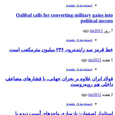
دسته‌بندی نشده
Qalibaf calls for converting military gains into
political success
7 روز ago
ins2012
دسته‌بندی نشده
خط قرمز سد زاینده‌رود، ۲۳۶ میلیون مترمکعب است
1 هفته ago
ins2012
دسته‌بندی نشده
فولاد ایران علاوه بر بحران جهانی، با فشارهای مضاعف
داخلی هم روبه‌روست
2 هفته ago
ins2012
دسته‌بندی نشده
استاندار اصفهان: بازسازی واحدهای آسیب دیده با