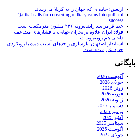
اربعین؛ جاده‌ای که جهان را به کربلا می‌رساند
Qalibaf calls for converting military gains into political
success
خط قرمز سد زاینده‌رود، ۲۳۶ میلیون مترمکعب است
فولاد ایران علاوه بر بحران جهانی، با فشارهای مضاعف
داخلی هم روبه‌روست
استاندار اصفهان: بازسازی واحدهای آسیب دیده با رویکردی
جدید آغاز شده است
بایگانی
آگوست 2026
جولای 2026
ژوئن 2026
فوریه 2026
ژانویه 2026
دسامبر 2025
نوامبر 2025
اکتبر 2025
سپتامبر 2025
آگوست 2025
جولای 2022