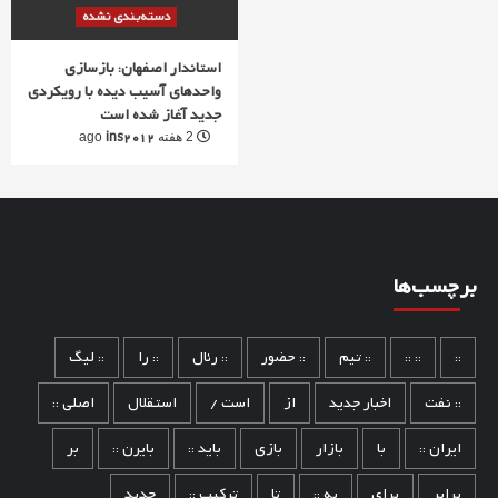
دسته‌بندی نشده
استاندار اصفهان: بازسازی
واحدهای آسیب دیده با رویکردی
جدید آغاز شده است
ins2012
2 هفته ago
برچسب‌ها
::
:: ::
:: تیم
:: حضور
:: رئال
:: را
:: لیگ
:: نفت
اخبار جدید
از
است /
استقلال
اصلی ::
ایران ::
با
بازار
بازی
باید ::
بایرن ::
بر
برابر
برای
به ::
تا
ترکیب ::
جدید