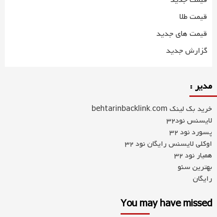
قیمت جدید
قیمت طلا
قیمت های جدید
گزارش جدید
مدیر :
خرید بک لینک behtarinbacklink.com
لایسنس نود32
پسورد نود 32
اوکلی لایسنس رایگان نود 32
همیار نود 32
بهترین سئو
رایگان
You may have missed