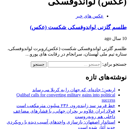
(عکس) لواندوفسکی
عکس های خبر
طلسم گلزنی لواندوفسکی شکست (عکس)
10 سال ago
طلسم گلزنی لواندوفسکی شکست (عکس)روبرت لواندوفسکی،
ستاره تیم ملی لهستان، سرانجام در رقابت های یورو…
جستجو برای:
نوشته‌های تازه
اربعین؛ جاده‌ای که جهان را به کربلا می‌رساند
Qalibaf calls for converting military gains into political
success
خط قرمز سد زاینده‌رود، ۲۳۶ میلیون مترمکعب است
فولاد ایران علاوه بر بحران جهانی، با فشارهای مضاعف
داخلی هم روبه‌روست
استاندار اصفهان: بازسازی واحدهای آسیب دیده با رویکردی
جدید آغاز شده است