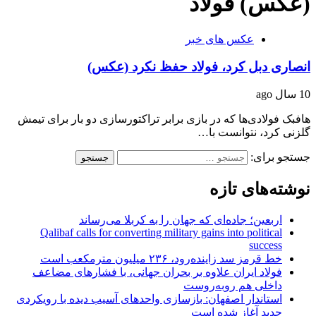
(عکس) فولاد
عکس های خبر
انصاری دبل کرد، فولاد حفظ نکرد (عکس)
10 سال ago
هافبک فولادی‌ها که در بازی برابر تراکتورسازی دو بار برای تیمش
گلزنی کرد، نتوانست با…
جستجو برای:
نوشته‌های تازه
اربعین؛ جاده‌ای که جهان را به کربلا می‌رساند
Qalibaf calls for converting military gains into political
success
خط قرمز سد زاینده‌رود، ۲۳۶ میلیون مترمکعب است
فولاد ایران علاوه بر بحران جهانی، با فشارهای مضاعف
داخلی هم روبه‌روست
استاندار اصفهان: بازسازی واحدهای آسیب دیده با رویکردی
جدید آغاز شده است