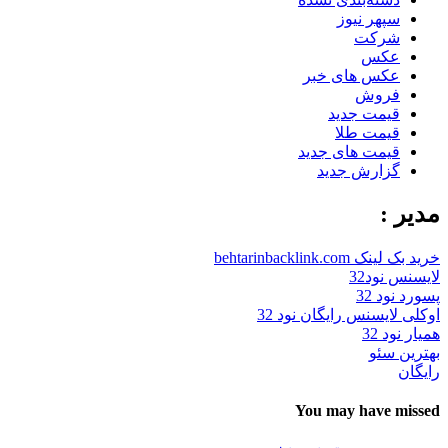
سپهر نیوز
شرکت
عکس
عکس های خبر
فروش
قیمت جدید
قیمت طلا
قیمت های جدید
گزارش جدید
مدیر :
خرید بک لینک behtarinbacklink.com
لایسنس نود32
پسورد نود 32
اوکلی لایسنس رایگان نود 32
همیار نود 32
بهترین سئو
رایگان
You may have missed