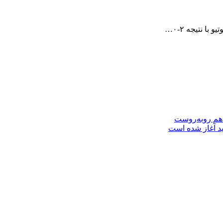
ا نتیجه ٢-٠…
 هم روبه‌روست
ید آغاز شده است