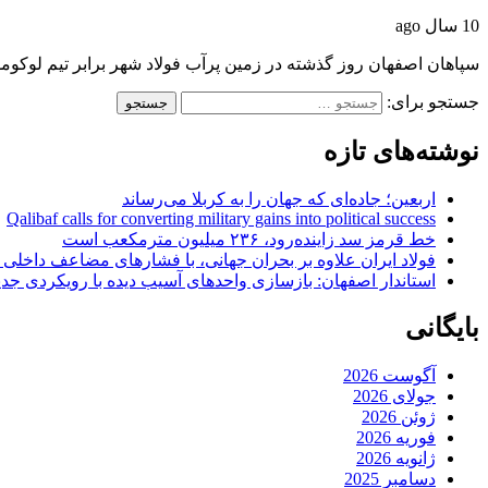
10 سال ago
سپاهان اصفهان روز گذشته در زمین پرآب فولاد شهر برابر تیم لوکوموتیو ب
جستجو برای:
نوشته‌های تازه
اربعین؛ جاده‌ای که جهان را به کربلا می‌رساند
Qalibaf calls for converting military gains into political success
خط قرمز سد زاینده‌رود، ۲۳۶ میلیون مترمکعب است
فولاد ایران علاوه بر بحران جهانی، با فشارهای مضاعف داخلی
استاندار اصفهان: بازسازی واحدهای آسیب دیده با رویکردی جد
بایگانی
آگوست 2026
جولای 2026
ژوئن 2026
فوریه 2026
ژانویه 2026
دسامبر 2025