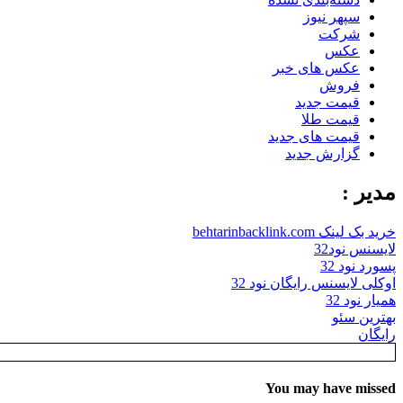
سپهر نیوز
شرکت
عکس
عکس های خبر
فروش
قیمت جدید
قیمت طلا
قیمت های جدید
گزارش جدید
مدیر :
خرید بک لینک behtarinbacklink.com
لایسنس نود32
پسورد نود 32
اوکلی لایسنس رایگان نود 32
همیار نود 32
بهترین سئو
رایگان
You may have missed