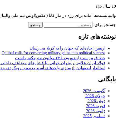
10 سال ago
والیبالیست‌ها آماده برای رژه در ماراکانا (عکس)اولین تیم ملی والیبال
جستجو برای:
نوشته‌های تازه
اربعین؛ جاده‌ای که جهان را به کربلا می‌رساند
Qalibaf calls for converting military gains into political success
خط قرمز سد زاینده‌رود، ۲۳۶ میلیون مترمکعب است
فولاد ایران علاوه بر بحران جهانی، با فشارهای مضاعف داخلی
استاندار اصفهان: بازسازی واحدهای آسیب دیده با رویکردی جد
بایگانی
آگوست 2026
جولای 2026
ژوئن 2026
فوریه 2026
ژانویه 2026
دسامبر 2025