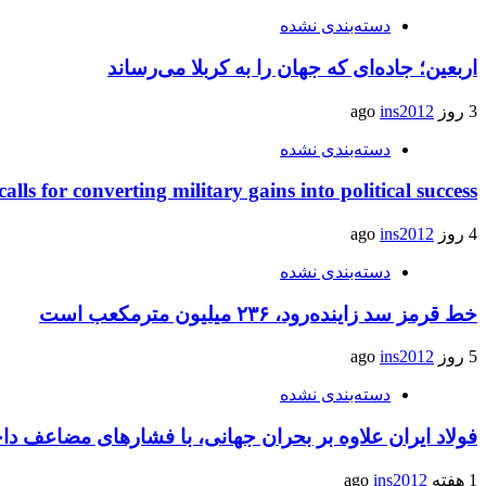
دسته‌بندی نشده
اربعین؛ جاده‌ای که جهان را به کربلا می‌رساند
3 روز ago
ins2012
دسته‌بندی نشده
calls for converting military gains into political success
4 روز ago
ins2012
دسته‌بندی نشده
خط قرمز سد زاینده‌رود، ۲۳۶ میلیون مترمکعب است
5 روز ago
ins2012
دسته‌بندی نشده
فولاد ایران علاوه بر بحران جهانی، با فشارهای مضاعف د
1 هفته ago
ins2012