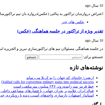
10 سال ago
اعتراض دروازه‌بان تراکتور به پنالتی (عکس)دروازه بان تیم تراکتورس
عکس های خبر
تقدیر ویژه از تراکتور در جلسه هماهنگی (عکس)
10 سال ago
در جلسه هماهنگی مسئولان تیم های تراکتورسازی تبریز و الجزیره ام
جستجو برای:
نوشته‌های تازه
اربعین؛ جاده‌ای که جهان را به کربلا می‌رساند
Qalibaf calls for converting military gains into political success
خط قرمز سد زاینده‌رود، ۲۳۶ میلیون مترمکعب است
فولاد ایران علاوه بر بحران جهانی، با فشارهای مضاعف داخلی
استاندار اصفهان: بازسازی واحدهای آسیب دیده با رویکردی جد