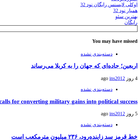
اوکلی لایسنس رایگان نود 32
همیار نود 32
بهترین سئو
رایگان
You may have missed
دسته‌بندی نشده
اربعین؛ جاده‌ای که جهان را به کربلا می‌رساند
4 روز ago
ins2012
دسته‌بندی نشده
calls for converting military gains into political success
5 روز ago
ins2012
دسته‌بندی نشده
خط قرمز سد زاینده‌رود، ۲۳۶ میلیون مترمکعب است