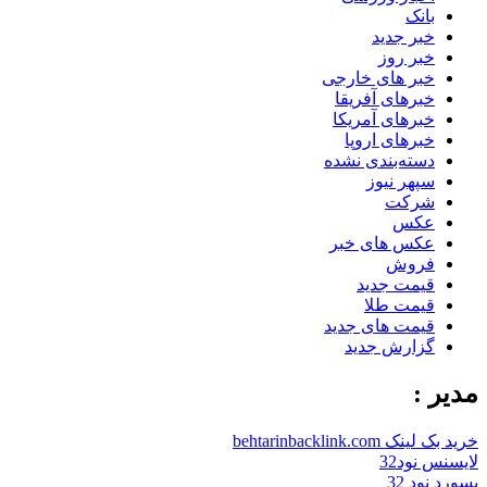
بانک
خبر جدید
خبر روز
خبر های خارجی
خبرهای آفریقا
خبرهای آمریکا
خبرهای اروپا
دسته‌بندی نشده
سپهر نیوز
شرکت
عکس
عکس های خبر
فروش
قیمت جدید
قیمت طلا
قیمت های جدید
گزارش جدید
مدیر :
خرید بک لینک behtarinbacklink.com
لایسنس نود32
پسورد نود 32