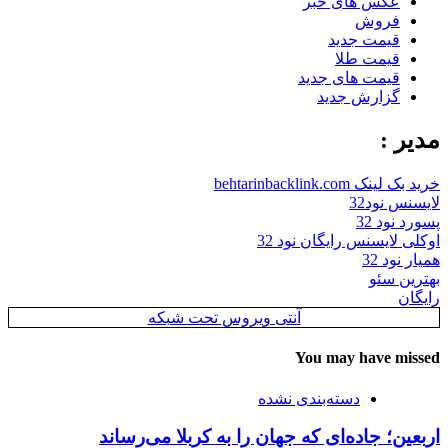
عکس های خبر
فروش
قیمت جدید
قیمت طلا
قیمت های جدید
گزارش جدید
مدیر :
خرید بک لینک behtarinbacklink.com
لایسنس نود32
پسورد نود 32
اوکلی لایسنس رایگان نود 32
همیار نود 32
بهترین سئو
رایگان
آنتی ویروس تحت شبکه
You may have missed
دسته‌بندی نشده
اربعین؛ جاده‌ای که جهان را به کربلا می‌رساند