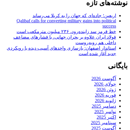
نوشته‌های تازه
اربعین؛ جاده‌ای که جهان را به کربلا می‌رساند
Qalibaf calls for converting military gains into political
success
خط قرمز سد زاینده‌رود، ۲۳۶ میلیون مترمکعب است
فولاد ایران علاوه بر بحران جهانی، با فشارهای مضاعف
داخلی هم روبه‌روست
استاندار اصفهان: بازسازی واحدهای آسیب دیده با رویکردی
جدید آغاز شده است
بایگانی
آگوست 2026
جولای 2026
ژوئن 2026
فوریه 2026
ژانویه 2026
دسامبر 2025
نوامبر 2025
اکتبر 2025
سپتامبر 2025
آگوست 2025