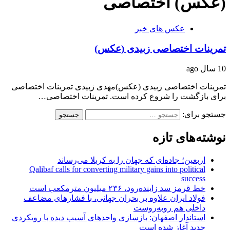
(عکس) اختصاصی
عکس های خبر
تمرینات اختصاصی زبیدی (عکس)
10 سال ago
تمرینات اختصاصی زبیدی (عکس)مهدی زبیدی تمرینات اختصاصی
برای بازگشت را شروع کرده است. تمرینات اختصاصی…
جستجو برای:
نوشته‌های تازه
اربعین؛ جاده‌ای که جهان را به کربلا می‌رساند
Qalibaf calls for converting military gains into political
success
خط قرمز سد زاینده‌رود، ۲۳۶ میلیون مترمکعب است
فولاد ایران علاوه بر بحران جهانی، با فشارهای مضاعف
داخلی هم روبه‌روست
استاندار اصفهان: بازسازی واحدهای آسیب دیده با رویکردی
جدید آغاز شده است