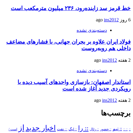
خط قرمز سد زاینده‌رود، ۲۳۶ میلیون مترمکعب است
6 روز ago
ins2012
دسته‌بندی نشده
فولاد ایران علاوه بر بحران جهانی، با فشارهای مضاعف
داخلی هم روبه‌روست
2 هفته ago
ins2012
دسته‌بندی نشده
استاندار اصفهان: بازسازی واحدهای آسیب دیده با
رویکردی جدید آغاز شده است
2 هفته ago
ins2012
برچسب‌ها
از
اخبار جدید
:: را
:: تیم
::
:: ::
:: حضور
:: رئال
:: نفت
:: لیگ
است /