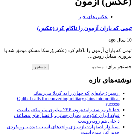
(عکس) آزمون
عکس های خبر
تیمی که یاران آزمون را ناکام کرد (عکس)
10 سال ago
تیمی که یاران آزمون را ناکام کرد (عکس)زسکا مسکو موفق شد با
پیروزی مقابل روبین…
جستجو برای:
نوشته‌های تازه
اربعین؛ جاده‌ای که جهان را به کربلا می‌رساند
Qalibaf calls for converting military gains into political
success
خط قرمز سد زاینده‌رود، ۲۳۶ میلیون مترمکعب است
فولاد ایران علاوه بر بحران جهانی، با فشارهای مضاعف
داخلی هم روبه‌روست
استاندار اصفهان: بازسازی واحدهای آسیب دیده با رویکردی
جدید آغاز شده است