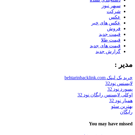
سپهر نیوز
شرکت
عکس
عکس های خبر
فروش
قیمت جدید
قیمت طلا
قیمت های جدید
گزارش جدید
مدیر :
خرید بک لینک behtarinbacklink.com
لایسنس نود32
پسورد نود 32
اوکلی لایسنس رایگان نود 32
همیار نود 32
بهترین سئو
رایگان
You may have missed