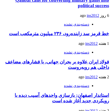
Qalibaf calls for converting military gains into
political success
6 روز ago
ins2012
دسته‌بندی نشده
خط قرمز سد زاینده‌رود، ۲۳۶ میلیون مترمکعب است
1 هفته ago
ins2012
دسته‌بندی نشده
فولاد ایران علاوه بر بحران جهانی، با فشارهای مضاعف
داخلی هم روبه‌روست
2 هفته ago
ins2012
دسته‌بندی نشده
استاندار اصفهان: بازسازی واحدهای آسیب دیده با
رویکردی جدید آغاز شده است
2 هفته ago
ins2012