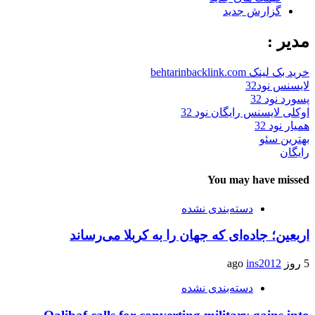
گزارش جدید
مدیر :
خرید بک لینک behtarinbacklink.com
لایسنس نود32
پسورد نود 32
اوکلی لایسنس رایگان نود 32
همیار نود 32
بهترین سئو
رایگان
You may have missed
دسته‌بندی نشده
اربعین؛ جاده‌ای که جهان را به کربلا می‌رساند
5 روز ago
ins2012
دسته‌بندی نشده