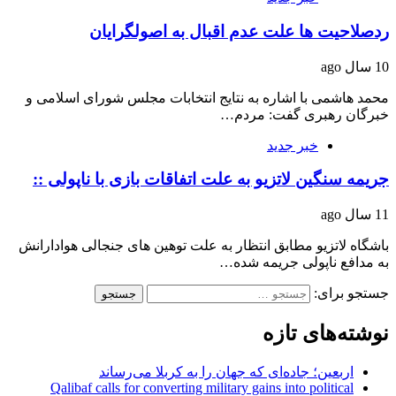
ردصلاحیت ها علت عدم اقبال به‌ اصولگرایان
10 سال ago
محمد هاشمی با اشاره به نتایج انتخابات مجلس شورای اسلامی و
خبرگان رهبری گفت: مردم…
خبر جدید
جریمه سنگین لاتزیو به علت اتفاقات بازی با ناپولی ::
11 سال ago
باشگاه لاتزیو مطابق انتظار به علت توهین های جنجالی هوادارانش
به مدافع ناپولی جریمه شده…
جستجو برای:
نوشته‌های تازه
اربعین؛ جاده‌ای که جهان را به کربلا می‌رساند
Qalibaf calls for converting military gains into political