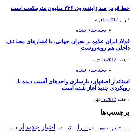
خط قرمز سد زاینده‌رود، ۲۳۶ میلیون مترمکعب است
7 روز ago
ins2012
دسته‌بندی نشده
فولاد ایران علاوه بر بحران جهانی، با فشارهای مضاعف
داخلی هم روبه‌روست
2 هفته ago
ins2012
دسته‌بندی نشده
استاندار اصفهان: بازسازی واحدهای آسیب دیده با
رویکردی جدید آغاز شده است
2 هفته ago
ins2012
برچسب‌ها
از
اخبار جدید
:: را
:: تیم
::
:: ::
:: حضور
:: رئال
:: نفت
:: لیگ
است /