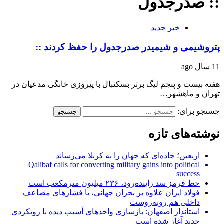
:: صدرجدول
خبر جدید
پتروشیمی و شیمیدر صدرجدول را حفظ کردند ::
11 سال ago
هفته بیست و پنجم لیگ برتر بسکتبال با پیروزی خانگی مدعیان در
تهران و ماهشهر…
جستجو برای:
نوشته‌های تازه
اربعین؛ جاده‌ای که جهان را به کربلا می‌رساند
Qalibaf calls for converting military gains into political
success
خط قرمز سد زاینده‌رود، ۲۳۶ میلیون مترمکعب است
فولاد ایران علاوه بر بحران جهانی، با فشارهای مضاعف
داخلی هم روبه‌روست
استاندار اصفهان: بازسازی واحدهای آسیب دیده با رویکردی
جدید آغاز شده است