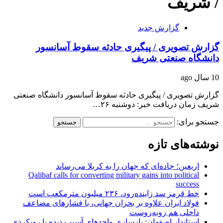
/ شریف
گزارش جدید
گزارش تصویری / پیگیری حادثه سقوط آسانسور
دانشگاه صنعتی شریف
10 سال ago
گزارش تصویری / پیگیری حادثه سقوط آسانسور دانشگاه صنعتی
شریف زمان دریافت خبر: دوشنبه ۲۶…
جستجو برای:
نوشته‌های تازه
اربعین؛ جاده‌ای که جهان را به کربلا می‌رساند
Qalibaf calls for converting military gains into political
success
خط قرمز سد زاینده‌رود، ۲۳۶ میلیون مترمکعب است
فولاد ایران علاوه بر بحران جهانی، با فشارهای مضاعف
داخلی هم روبه‌روست
استاندار اصفهان: بازسازی واحدهای آسیب دیده با رویکردی