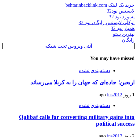
خرید بک لینک behtarinbacklink.com
لایسنس نود32
پسورد نود 32
اوکلی لایسنس رایگان نود 32
همیار نود 32
بهترین سئو
رایگان
آنتی ویروس تحت شبکه
You may have missed
دسته‌بندی نشده
اربعین؛ جاده‌ای که جهان را به کربلا می‌رساند
1 روز ago
ins2012
دسته‌بندی نشده
Qalibaf calls for converting military gains into
political success
2 روز ago
ins2012