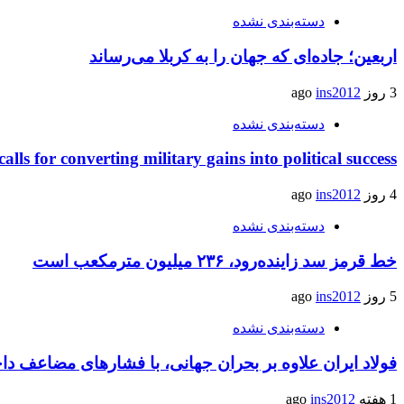
دسته‌بندی نشده
اربعین؛ جاده‌ای که جهان را به کربلا می‌رساند
3 روز ago
ins2012
دسته‌بندی نشده
calls for converting military gains into political success
4 روز ago
ins2012
دسته‌بندی نشده
خط قرمز سد زاینده‌رود، ۲۳۶ میلیون مترمکعب است
5 روز ago
ins2012
دسته‌بندی نشده
فولاد ایران علاوه بر بحران جهانی، با فشارهای مضاعف د
1 هفته ago
ins2012