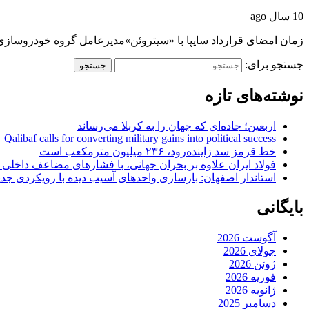
10 سال ago
زمان امضای قرارداد سایپا با «سیتروئن»مدیرعامل گروه خودروساز
جستجو برای:
نوشته‌های تازه
اربعین؛ جاده‌ای که جهان را به کربلا می‌رساند
Qalibaf calls for converting military gains into political success
خط قرمز سد زاینده‌رود، ۲۳۶ میلیون مترمکعب است
فولاد ایران علاوه بر بحران جهانی، با فشارهای مضاعف داخلی
استاندار اصفهان: بازسازی واحدهای آسیب دیده با رویکردی جد
بایگانی
آگوست 2026
جولای 2026
ژوئن 2026
فوریه 2026
ژانویه 2026
دسامبر 2025