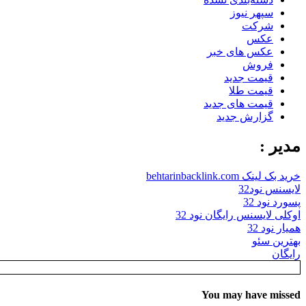
سپهر نیوز
شرکت
عکس
عکس های خبر
فروش
قیمت جدید
قیمت طلا
قیمت های جدید
گزارش جدید
مدیر :
خرید بک لینک behtarinbacklink.com
لایسنس نود32
پسورد نود 32
اوکلی لایسنس رایگان نود 32
همیار نود 32
بهترین سئو
رایگان
You may have missed