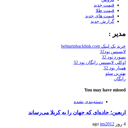
قیمت جدید
قیمت طلا
قیمت های جدید
گزارش جدید
مدیر :
خرید بک لینک behtarinbacklink.com
لایسنس نود32
پسورد نود 32
اوکلی لایسنس رایگان نود 32
همیار نود 32
بهترین سئو
رایگان
You may have missed
دسته‌بندی نشده
اربعین؛ جاده‌ای که جهان را به کربلا می‌رساند
4 روز ago
ins2012