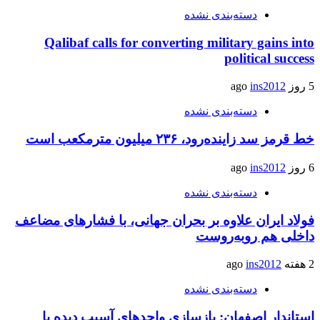
دسته‌بندی نشده
Qalibaf calls for converting military gains into
political success
5 روز ago
ins2012
دسته‌بندی نشده
خط قرمز سد زاینده‌رود، ۲۳۶ میلیون مترمکعب است
6 روز ago
ins2012
دسته‌بندی نشده
فولاد ایران علاوه بر بحران جهانی، با فشارهای مضاعف
داخلی هم روبه‌روست
2 هفته ago
ins2012
دسته‌بندی نشده
استاندار اصفهان: بازسازی واحدهای آسیب دیده با