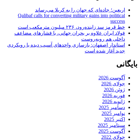
اربعین؛ جاده‌ای که جهان را به کربلا می‌رساند
Qalibaf calls for converting military gains into political
success
خط قرمز سد زاینده‌رود، ۲۳۶ میلیون مترمکعب است
فولاد ایران علاوه بر بحران جهانی، با فشارهای مضاعف
داخلی هم روبه‌روست
استاندار اصفهان: بازسازی واحدهای آسیب دیده با رویکردی
جدید آغاز شده است
بایگانی
آگوست 2026
جولای 2026
ژوئن 2026
فوریه 2026
ژانویه 2026
دسامبر 2025
نوامبر 2025
اکتبر 2025
سپتامبر 2025
آگوست 2025
جولای 2022