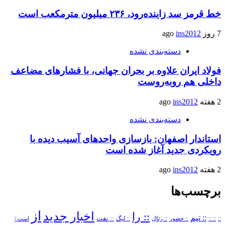
خط قرمز سد زاینده‌رود، ۲۳۶ میلیون مترمکعب است
7 روز ago
ins2012
دسته‌بندی نشده
فولاد ایران علاوه بر بحران جهانی، با فشارهای مضاعف
داخلی هم روبه‌روست
2 هفته ago
ins2012
دسته‌بندی نشده
استاندار اصفهان: بازسازی واحدهای آسیب دیده با
رویکردی جدید آغاز شده است
2 هفته ago
ins2012
برچسب‌ها
از
اخبار جدید
:: را
:: تیم
::
:: ::
:: حضور
:: رئال
:: نفت
:: لیگ
است /