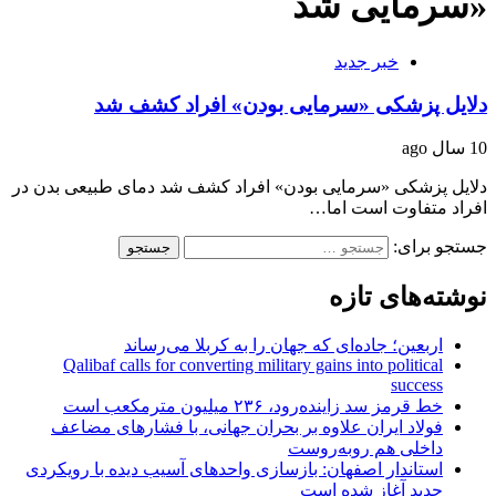
«سرمایی شد
خبر جدید
دلایل پزشکی «سرمایی بودن» افراد کشف شد
10 سال ago
دلایل پزشکی «سرمایی بودن» افراد کشف شد دمای طبیعی بدن در
افراد متفاوت است اما…
جستجو برای:
نوشته‌های تازه
اربعین؛ جاده‌ای که جهان را به کربلا می‌رساند
Qalibaf calls for converting military gains into political
success
خط قرمز سد زاینده‌رود، ۲۳۶ میلیون مترمکعب است
فولاد ایران علاوه بر بحران جهانی، با فشارهای مضاعف
داخلی هم روبه‌روست
استاندار اصفهان: بازسازی واحدهای آسیب دیده با رویکردی
جدید آغاز شده است