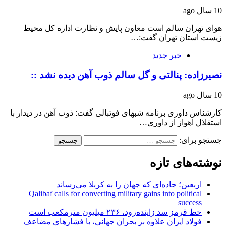
10 سال ago
هوای تهران سالم است معاون پایش و نظارت اداره کل محیط
زیست استان تهران گفت:…
خبر جدید
نصیرزاده: پنالتی و گل سالم ذوب آهن دیده نشد ::
10 سال ago
کارشناس داوری برنامه شبهای فوتبالی گفت: ذوب آهن در دیدار با
استقلال اهواز از داوری…
جستجو برای:
نوشته‌های تازه
اربعین؛ جاده‌ای که جهان را به کربلا می‌رساند
Qalibaf calls for converting military gains into political
success
خط قرمز سد زاینده‌رود، ۲۳۶ میلیون مترمکعب است
فولاد ایران علاوه بر بحران جهانی، با فشارهای مضاعف