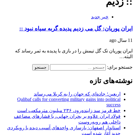
:: زدیم
خبر جدید
ایران پوریان: گل می زدیم پدیده گربه سیاه نبود ::
11 سال ago
ایران پوریان تک گل تیمش را در بازی با پدیده به ثمر رساند که
البته…
جستجو برای:
نوشته‌های تازه
اربعین؛ جاده‌ای که جهان را به کربلا می‌رساند
Qalibaf calls for converting military gains into political
success
خط قرمز سد زاینده‌رود، ۲۳۶ میلیون مترمکعب است
فولاد ایران علاوه بر بحران جهانی، با فشارهای مضاعف
داخلی هم روبه‌روست
استاندار اصفهان: بازسازی واحدهای آسیب دیده با رویکردی
جدید آغاز شده است