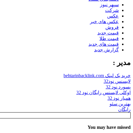
سپهر نیوز
شرکت
عکس
عکس های خبر
فروش
قیمت جدید
قیمت طلا
قیمت های جدید
گزارش جدید
مدیر :
خرید بک لینک behtarinbacklink.com
لایسنس نود32
پسورد نود 32
اوکلی لایسنس رایگان نود 32
همیار نود 32
بهترین سئو
رایگان
You may have missed