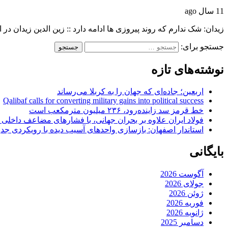
11 سال ago
زیدان: شک ندارم که روند پیروزی ها ادامه دارد :: زین الدین زیدان در
جستجو برای:
نوشته‌های تازه
اربعین؛ جاده‌ای که جهان را به کربلا می‌رساند
Qalibaf calls for converting military gains into political success
خط قرمز سد زاینده‌رود، ۲۳۶ میلیون مترمکعب است
فولاد ایران علاوه بر بحران جهانی، با فشارهای مضاعف داخلی
استاندار اصفهان: بازسازی واحدهای آسیب دیده با رویکردی جد
بایگانی
آگوست 2026
جولای 2026
ژوئن 2026
فوریه 2026
ژانویه 2026
دسامبر 2025