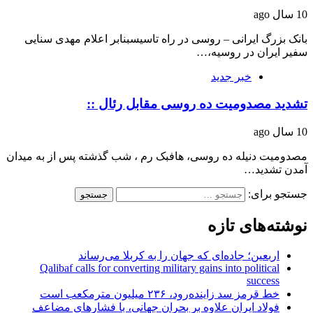
10 سال ago
بانک بزرگ ایرانی – روسی در راه تاسیسبنابر اعلام مهدی سنایی
سفیر ایران در روسیه،…
خبر جدید
تشدید مصدومیت ده روسی مقابل رئال ::
10 سال ago
مصدومیت دنیله ده روسی، هافبک رم ، شب گذشته پس از به میدان
آمدن تشدید…
جستجو برای:
نوشته‌های تازه
اربعین؛ جاده‌ای که جهان را به کربلا می‌رساند
Qalibaf calls for converting military gains into political
success
خط قرمز سد زاینده‌رود، ۲۳۶ میلیون مترمکعب است
فولاد ایران علاوه بر بحران جهانی، با فشارهای مضاعف