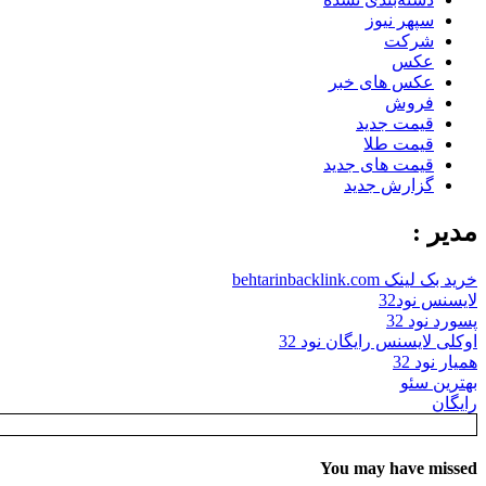
سپهر نیوز
شرکت
عکس
عکس های خبر
فروش
قیمت جدید
قیمت طلا
قیمت های جدید
گزارش جدید
مدیر :
خرید بک لینک behtarinbacklink.com
لایسنس نود32
پسورد نود 32
اوکلی لایسنس رایگان نود 32
همیار نود 32
بهترین سئو
رایگان
You may have missed