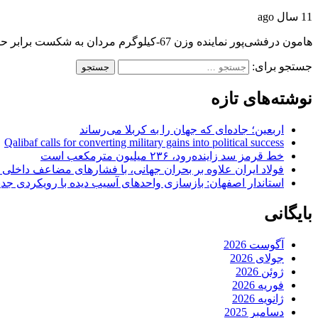
11 سال ago
هامون درفشی‌پور نماینده وزن 67-کیلوگرم مردان به شکست برابر حریف ترکیه‌ای از حضور در ادامه…
جستجو برای:
نوشته‌های تازه
اربعین؛ جاده‌ای که جهان را به کربلا می‌رساند
Qalibaf calls for converting military gains into political success
خط قرمز سد زاینده‌رود، ۲۳۶ میلیون مترمکعب است
فولاد ایران علاوه بر بحران جهانی، با فشارهای مضاعف داخلی
استاندار اصفهان: بازسازی واحدهای آسیب دیده با رویکردی جد
بایگانی
آگوست 2026
جولای 2026
ژوئن 2026
فوریه 2026
ژانویه 2026
دسامبر 2025