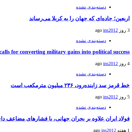
دسته‌بندی نشده
اربعین؛ جاده‌ای که جهان را به کربلا می‌رساند
3 روز ago
ins2012
دسته‌بندی نشده
calls for converting military gains into political success
4 روز ago
ins2012
دسته‌بندی نشده
خط قرمز سد زاینده‌رود، ۲۳۶ میلیون مترمکعب است
5 روز ago
ins2012
دسته‌بندی نشده
فولاد ایران علاوه بر بحران جهانی، با فشارهای مضاعف د
1 هفته ago
ins2012