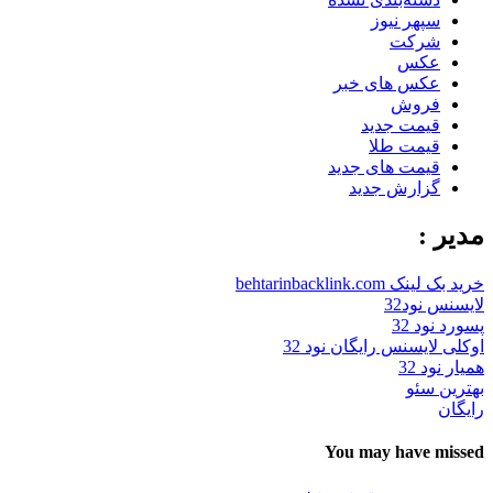
سپهر نیوز
شرکت
عکس
عکس های خبر
فروش
قیمت جدید
قیمت طلا
قیمت های جدید
گزارش جدید
مدیر :
خرید بک لینک behtarinbacklink.com
لایسنس نود32
پسورد نود 32
اوکلی لایسنس رایگان نود 32
همیار نود 32
بهترین سئو
رایگان
You may have missed