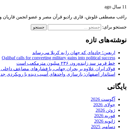
11 سال ago
راغب مصطفی غلوش، قاری رادیو قرآن مصر و عضو انجمن قاریان و
جستجو برای:
نوشته‌های تازه
اربعین؛ جاده‌ای که جهان را به کربلا می‌رساند
Qalibaf calls for converting military gains into political success
خط قرمز سد زاینده‌رود، ۲۳۶ میلیون مترمکعب است
فولاد ایران علاوه بر بحران جهانی، با فشارهای مضاعف داخلی
استاندار اصفهان: بازسازی واحدهای آسیب دیده با رویکردی جد
بایگانی
آگوست 2026
جولای 2026
ژوئن 2026
فوریه 2026
ژانویه 2026
دسامبر 2025