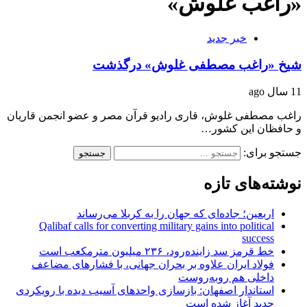
«راغب غلوش»
خبر جدید
شيخ «راغب مصطفی غلوش» درگذشت
11 سال ago
راغب مصطفی غلوش، قاری رادیو قرآن مصر و عضو انجمن قاریان
و حافظان این کشور…
جستجو برای:
نوشته‌های تازه
اربعین؛ جاده‌ای که جهان را به کربلا می‌رساند
Qalibaf calls for converting military gains into political
success
خط قرمز سد زاینده‌رود، ۲۳۶ میلیون مترمکعب است
فولاد ایران علاوه بر بحران جهانی، با فشارهای مضاعف
داخلی هم روبه‌روست
استاندار اصفهان: بازسازی واحدهای آسیب دیده با رویکردی
جدید آغاز شده است