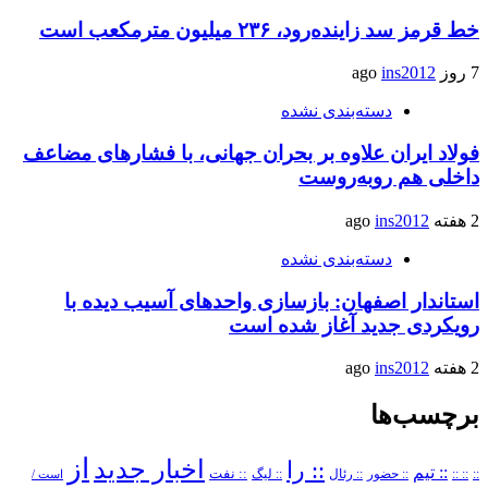
خط قرمز سد زاینده‌رود، ۲۳۶ میلیون مترمکعب است
7 روز ago
ins2012
دسته‌بندی نشده
فولاد ایران علاوه بر بحران جهانی، با فشارهای مضاعف
داخلی هم روبه‌روست
2 هفته ago
ins2012
دسته‌بندی نشده
استاندار اصفهان: بازسازی واحدهای آسیب دیده با
رویکردی جدید آغاز شده است
2 هفته ago
ins2012
برچسب‌ها
از
اخبار جدید
:: را
:: تیم
::
:: ::
:: حضور
:: رئال
:: نفت
:: لیگ
است /