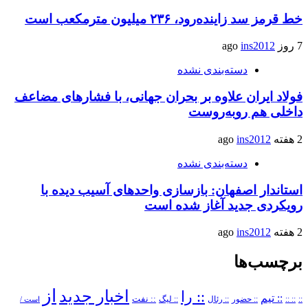
خط قرمز سد زاینده‌رود، ۲۳۶ میلیون مترمکعب است
7 روز ago
ins2012
دسته‌بندی نشده
فولاد ایران علاوه بر بحران جهانی، با فشارهای مضاعف
داخلی هم روبه‌روست
2 هفته ago
ins2012
دسته‌بندی نشده
استاندار اصفهان: بازسازی واحدهای آسیب دیده با
رویکردی جدید آغاز شده است
2 هفته ago
ins2012
برچسب‌ها
از
اخبار جدید
:: را
:: تیم
::
:: ::
:: حضور
:: رئال
:: نفت
:: لیگ
است /