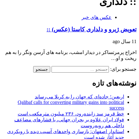
:: دلداری
عکس های خبر
تعویض ژیرو و دلداری کاستا (عکس) ::
11 سال ago
اخراج پرمرتساکر در دیدار امشب، برنامه های آرسن ونگر را به هم
ریخت و او…
جستجو برای:
نوشته‌های تازه
اربعین؛ جاده‌ای که جهان را به کربلا می‌رساند
Qalibaf calls for converting military gains into political
success
خط قرمز سد زاینده‌رود، ۲۳۶ میلیون مترمکعب است
فولاد ایران علاوه بر بحران جهانی، با فشارهای مضاعف
داخلی هم روبه‌روست
استاندار اصفهان: بازسازی واحدهای آسیب دیده با رویکردی
جدید آغاز شده است