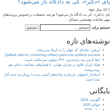
ی «دكتر»، کی به دادگاه باز می‌شود؟
 «دكتر»، کی به دادگاه باز می‌شود؟ هرچند تحقیقات درخصوص پرونده‌های
 مقامات وهمچنین مسائل…
جو برای:
شته‌های تازه
اربعین؛ جاده‌ای که جهان را به کربلا می‌رساند
Qalibaf calls for converting military gains into political success
خط قرمز سد زاینده‌رود، ۲۳۶ میلیون مترمکعب است
فولاد ایران علاوه بر بحران جهانی، با فشارهای مضاعف داخلی هم
روبه‌روست
استاندار اصفهان: بازسازی واحدهای آسیب دیده با رویکردی جدید آغاز
شده است
یگانی
آگوست 2026
جولای 2026
ژوئن 2026