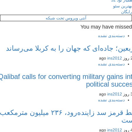
ر نود 32
رین سئو
گان
آنتی ویروس تحت شبکه
You may have miss
دسته‌بندی نشده
عین؛ جاده‌ای که جهان را به کربلا می‌رساند
ins2012
دسته‌بندی نشده
Qalibaf calls for converting military gains 
political succ
ins2012
دسته‌بندی نشده
خط قرمز سد زاینده‌رود، ۲۳۶ میلیون مترمکعب
ت
ins2012