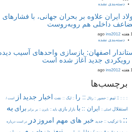
دسته‌بندی نشده
اد ایران علاوه بر بحران جهانی، با فشارهای
عف داخلی هم روبه‌روست
ins2012
دسته‌بندی نشده
اندار اصفهان: بازسازی واحدهای آسیب دیده
رویکردی جدید آغاز شده است
ins2012
برچسب‌ها
از
اخبار جدید
:: را
:: تیم
:: نفت
::
:: ::
:: حضور
:: رئال
:: لیگ
است /
به
با
برای
ایران ::
بازی
استقلال
بازار
باید ::
بر
اصلی ::
بایرن ::
برابر
در
::
خبر های مهم امروز
ترکیب ::
تا
جدید
درباره
در است
نیوز
و
های
قیمت /
مقابل ::
پرسپولیس
ملی
هم