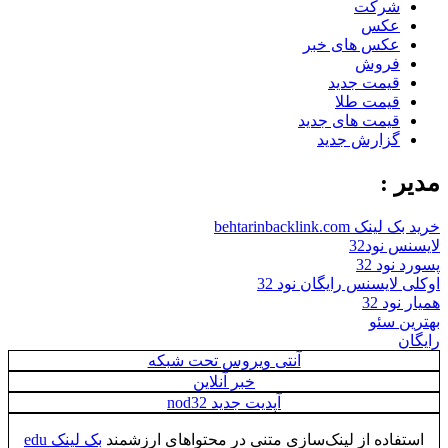
شرکت
عکس
عکس های خبر
فروش
قیمت جدید
قیمت طلا
قیمت های جدید
گزارش جدید
مدیر :
خرید بک لینک behtarinbacklink.com
لایسنس نود32
پسورد نود 32
اوکلی لایسنس رایگان نود 32
همیار نود 32
بهترین سئو
رایگان
آنتی ویروس تحت شبکه
خبر آنلاین
آپدیت جدید nod32
استفاده از لینک‌سازی متنی در محتواهای ارزشمند
بک لینک edu