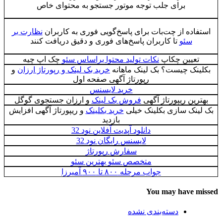
برای جلب توجه موتور جستجو به محتوای خاص
استفاده از چت‌بات برای پاسخ‌گویی فوری به کاربران
نظارت بر
سئو
تا کاربران پاسخ‌های فوری و دقیق دریافت کنند
تعیین چکاپ
نکات تولید محتوا براساس سئو
چک اپ چیه
بکلینک چیست؟ بک لینک ماهانه
خرید بک لینک و رپورتاژ ارزان
و
رپورتاژ آگهی صفحه اول
خرید لایسنس
بهترین ریپورتاژ آگهی
فروش بک لینک
و ارزان جستجوی گوگل
بک لینک سازی بکلینک خیلی
خرید بکلینک
و ریپورتاژ آگهی افزايش
بازديد
دانلود آپدیت آفلاین نود 32
لایسنس رایگان نود 32
سفارش رپورتاژ
متخصص سئو بهترین سئو
جواب مرحله ۸۰۰ تا ۹۰۰ آمیرزا
You may have missed
دسته‌بندی نشده