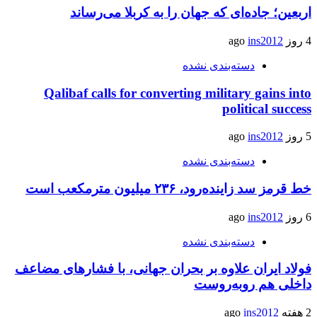
اربعین؛ جاده‌ای که جهان را به کربلا می‌رساند
4 روز ago
ins2012
دسته‌بندی نشده
Qalibaf calls for converting military gains into
political success
5 روز ago
ins2012
دسته‌بندی نشده
خط قرمز سد زاینده‌رود، ۲۳۶ میلیون مترمکعب است
6 روز ago
ins2012
دسته‌بندی نشده
فولاد ایران علاوه بر بحران جهانی، با فشارهای مضاعف
داخلی هم روبه‌روست
2 هفته ago
ins2012