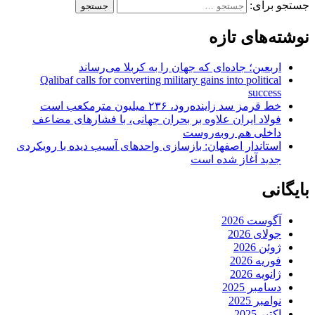
جستجو برای:
نوشته‌های تازه
اربعین؛ جاده‌ای که جهان را به کربلا می‌رساند
Qalibaf calls for converting military gains into political
success
خط قرمز سد زاینده‌رود، ۲۳۶ میلیون مترمکعب است
فولاد ایران علاوه بر بحران جهانی، با فشارهای مضاعف
داخلی هم روبه‌روست
استاندار اصفهان: بازسازی واحدهای آسیب دیده با رویکردی
جدید آغاز شده است
بایگانی
آگوست 2026
جولای 2026
ژوئن 2026
فوریه 2026
ژانویه 2026
دسامبر 2025
نوامبر 2025
اکتبر 2025