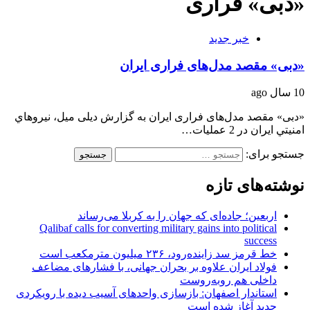
«دبی» فراری
خبر جدید
«دبی» مقصد مدل‌های فراری ایران
10 سال ago
«دبی» مقصد مدل‌های فراری ایران به گزارش دیلی میل، نيروهاي
امنيتي ایران در 2 عملیات…
جستجو برای:
نوشته‌های تازه
اربعین؛ جاده‌ای که جهان را به کربلا می‌رساند
Qalibaf calls for converting military gains into political
success
خط قرمز سد زاینده‌رود، ۲۳۶ میلیون مترمکعب است
فولاد ایران علاوه بر بحران جهانی، با فشارهای مضاعف
داخلی هم روبه‌روست
استاندار اصفهان: بازسازی واحدهای آسیب دیده با رویکردی
جدید آغاز شده است