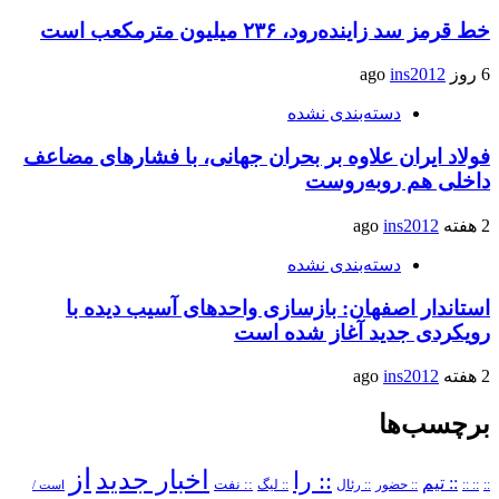
خط قرمز سد زاینده‌رود، ۲۳۶ میلیون مترمکعب است
6 روز ago
ins2012
دسته‌بندی نشده
فولاد ایران علاوه بر بحران جهانی، با فشارهای مضاعف
داخلی هم روبه‌روست
2 هفته ago
ins2012
دسته‌بندی نشده
استاندار اصفهان: بازسازی واحدهای آسیب دیده با
رویکردی جدید آغاز شده است
2 هفته ago
ins2012
برچسب‌ها
از
اخبار جدید
:: را
:: تیم
::
:: ::
:: حضور
:: رئال
:: نفت
:: لیگ
است /