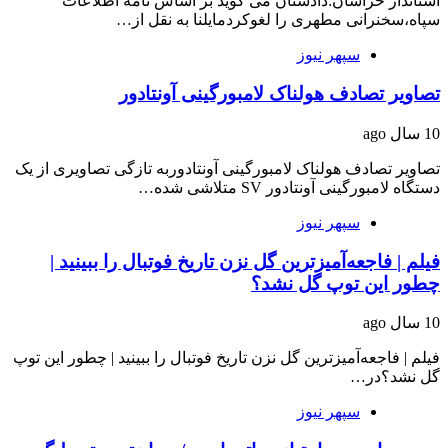
استاندار خراسان:دادستان می گوید بر اساس نامه اطلاعات
سپاه،سخنرانی مطهری را لغوکردمایلنا به نقل از…
سپهر نیوز
تصاویر تصادف هولناک لامبورگینی آونتادور
10 سال ago
تصاویر تصادف هولناک لامبورگینی آونتادوربه تازگی تصاویری از یک
دستگاه لامبورگینی آونتادور SV متلاشی شده…
سپهر نیوز
فیلم | فاجعه‌آمیزترین گل نزن تاریخ فوتبال را ببینید |
چطور این توپ گل نشد؟
10 سال ago
فیلم | فاجعه‌آمیزترین گل نزن تاریخ فوتبال را ببینید | چطور این توپ
گل نشد؟در…
سپهر نیوز