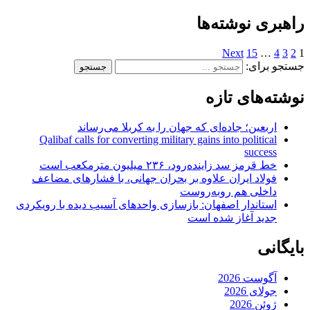
راهبری نوشته‌ها
Next
15
…
4
3
2
1
جستجو برای:
نوشته‌های تازه
اربعین؛ جاده‌ای که جهان را به کربلا می‌رساند
Qalibaf calls for converting military gains into political
success
خط قرمز سد زاینده‌رود، ۲۳۶ میلیون مترمکعب است
فولاد ایران علاوه بر بحران جهانی، با فشارهای مضاعف
داخلی هم روبه‌روست
استاندار اصفهان: بازسازی واحدهای آسیب دیده با رویکردی
جدید آغاز شده است
بایگانی
آگوست 2026
جولای 2026
ژوئن 2026