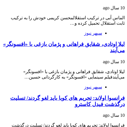
10 سال ago
الماس آبی در ترکیب استقلالمحسن کریمی خودش را به ترکیب
ثابت استقلال تحمیل کرده و…
سپهر نیوز
لیلا اوتادی، شقایق فراهانی و پژمان بازغی با «افسونگر»
می‌آیند
10 سال ago
لیلا اوتادی، شقایق فراهانی و پژمان بازغی با «افسونگر»
می‌آیندفیلم سینمایی «افسونگر» به کارگردانی حسین…
سپهر نیوز
فرانسوا اولاند: تحریم های کوبا باید لغو گردند/ تسلیت
درگذشت فیدل کاسترو
10 سال ago
فرانسوا اولاند: تحریم های کوبا باید لغو گردند/ تسلیت درگذشت