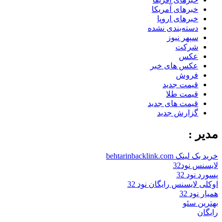
خبرهای آمریکا
خبرهای اروپا
دسته‌بندی نشده
سپهر نیوز
شرکت
عکس
عکس های خبر
فروش
قیمت جدید
قیمت طلا
قیمت های جدید
گزارش جدید
مدیر :
خرید بک لینک behtarinbacklink.com
لایسنس نود32
پسورد نود 32
اوکلی لایسنس رایگان نود 32
همیار نود 32
بهترین سئو
رایگان