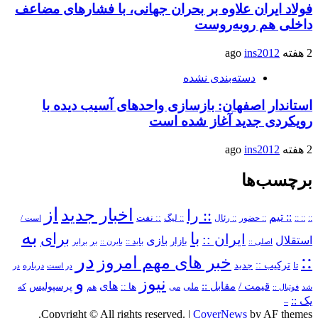
فولاد ایران علاوه بر بحران جهانی، با فشارهای مضاعف
داخلی هم روبه‌روست
2 هفته ago
ins2012
دسته‌بندی نشده
استاندار اصفهان: بازسازی واحدهای آسیب دیده با
رویکردی جدید آغاز شده است
2 هفته ago
ins2012
برچسب‌ها
از
اخبار جدید
:: را
:: تیم
::
:: ::
:: حضور
:: رئال
:: نفت
:: لیگ
است /
به
با
برای
ایران ::
بازی
استقلال
بازار
باید ::
اصلی ::
بایرن ::
بر
برابر
در
::
خبر های مهم امروز
ترکیب ::
تا
جدید
درباره
در است
در
و
نیوز
های
قیمت /
مقابل ::
پرسپولیس
ملی
می
ها ::
که
شد
فوتبال ::
هم
یک ::
–
Copyright © All rights reserved.
|
CoverNews
by AF themes.