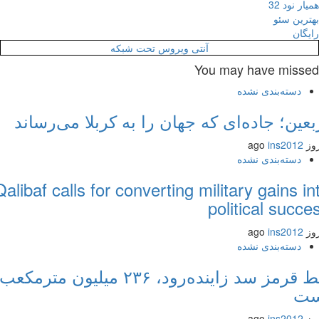
ر نود 32
رین سئو
گان
آنتی ویروس تحت شبکه
You may have miss
دسته‌بندی نشده
عین؛ جاده‌ای که جهان را به کربلا می‌رساند
ins2012
دسته‌بندی نشده
Qalibaf calls for converting military gains 
political succ
ins2012
دسته‌بندی نشده
خط قرمز سد زاینده‌رود، ۲۳۶ میلیون مترمکعب
ت
ins2012