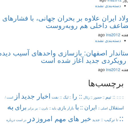
دسته‌بندی نشده
اد ایران علاوه بر بحران جهانی، با فشارهای
عف داخلی هم روبه‌روست
ins2012
دسته‌بندی نشده
اندار اصفهان: بازسازی واحدهای آسیب دیده
رویکردی جدید آغاز شده است
ins2012
برچسب‌ها
از
اخبار جدید
:: را
:: تیم
:: نفت
::
:: ::
:: حضور
:: رئال
:: لیگ
است /
به
با
برای
ایران ::
بازی
استقلال
بازار
باید ::
اصلی ::
بر
بایرن ::
برابر
در
::
خبر های مهم امروز
ترکیب ::
تا
جدید
درباره
در است