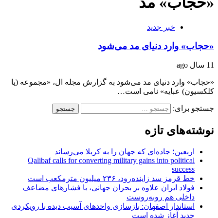
«حجاب» مد
خبر جدید
«حجاب» وارد دنیای مد می‌شود
11 سال ago
«حجاب» وارد دنیای مد می‌شود به گزارش مجله ال، «مجموعه (یا
کلکسیون) عبایه» نامی است…
جستجو برای:
نوشته‌های تازه
اربعین؛ جاده‌ای که جهان را به کربلا می‌رساند
Qalibaf calls for converting military gains into political
success
خط قرمز سد زاینده‌رود، ۲۳۶ میلیون مترمکعب است
فولاد ایران علاوه بر بحران جهانی، با فشارهای مضاعف
داخلی هم روبه‌روست
استاندار اصفهان: بازسازی واحدهای آسیب دیده با رویکردی
جدید آغاز شده است