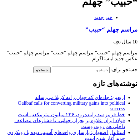
“حبیب” چهلم
خبر جدید
مراسم چهلم “حبیب”
10 سال ago
مراسم چهلم “حبیب” مراسم چهلم “حبیب” مراسم چهلم “حبیب”
عکس جدید اینستاگرام
جستجو برای:
نوشته‌های تازه
اربعین؛ جاده‌ای که جهان را به کربلا می‌رساند
Qalibaf calls for converting military gains into political
success
خط قرمز سد زاینده‌رود، ۲۳۶ میلیون مترمکعب است
فولاد ایران علاوه بر بحران جهانی، با فشارهای مضاعف
داخلی هم روبه‌روست
استاندار اصفهان: بازسازی واحدهای آسیب دیده با رویکردی
جدید آغاز شده است