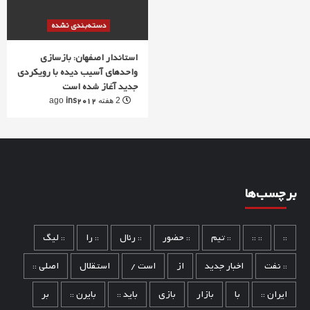
دسته‌بندی نشده
استاندار اصفهان: بازسازی
واحدهای آسیب دیده با رویکردی
جدید آغاز شده است
ins2012
2 هفته ago
برچسب‌ها
::
:: ::
:: تیم
:: حضور
:: رئال
:: را
:: لیگ
:: نفت
اخبار جدید
از
است /
استقلال
اصلی ::
ایران ::
با
بازار
بازی
باید ::
بایرن ::
بر