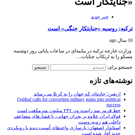
«جنایتکار است
خبر جدید
ترکیه: روسیه «جنایتکار جنگی» است
10 سال ago
وزارت خارجه ترکیه در بیانیه‌ای در ساعات پایانی روز دوشنبه،
مسکو را به ارتکاب جنایات…
جستجو برای:
نوشته‌های تازه
اربعین؛ جاده‌ای که جهان را به کربلا می‌رساند
Qalibaf calls for converting military gains into political
success
خط قرمز سد زاینده‌رود، ۲۳۶ میلیون مترمکعب است
فولاد ایران علاوه بر بحران جهانی، با فشارهای مضاعف
داخلی هم روبه‌روست
استاندار اصفهان: بازسازی واحدهای آسیب دیده با رویکردی
جدید آغاز شده است