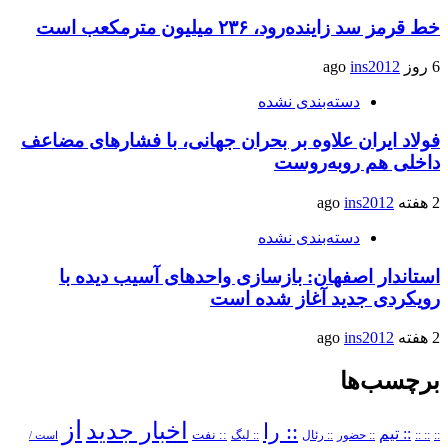
خط قرمز سد زاینده‌رود، ۲۳۶ میلیون مترمکعب است
6 روز ago
ins2012
دسته‌بندی نشده
فولاد ایران علاوه بر بحران جهانی، با فشارهای مضاعف
داخلی هم روبه‌روست
2 هفته ago
ins2012
دسته‌بندی نشده
استاندار اصفهان: بازسازی واحدهای آسیب دیده با
رویکردی جدید آغاز شده است
2 هفته ago
ins2012
برچسب‌ها
از
اخبار جدید
:: را
:: تیم
::
:: ::
:: حضور
:: رئال
:: نفت
:: لیگ
است /