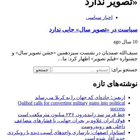
«تصویر ندارد
اخبار سیاسی
سیاست در «تصویر سال» جایی ندارد
10 سال ago
سیف‌الله صمدیان‌ در نشست سیزدهمین «جشن تصویر سال» و
جشنواره «فیلم تصویر» اظهار کرد: ما…
جستجو برای:
نوشته‌های تازه
اربعین؛ جاده‌ای که جهان را به کربلا می‌رساند
Qalibaf calls for converting military gains into political
success
خط قرمز سد زاینده‌رود، ۲۳۶ میلیون مترمکعب است
فولاد ایران علاوه بر بحران جهانی، با فشارهای مضاعف
داخلی هم روبه‌روست
استاندار اصفهان: بازسازی واحدهای آسیب دیده با رویکردی
جدید آغاز شده است