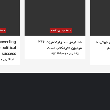
دسته‌بندی نشده
دسته
جهانی، با
خط قرمز سد زاینده‌رود، ۲۳۶
converting
م
میلیون مترمکعب است
 political
success
ins2012
4 روز ago
12
3 روز ago