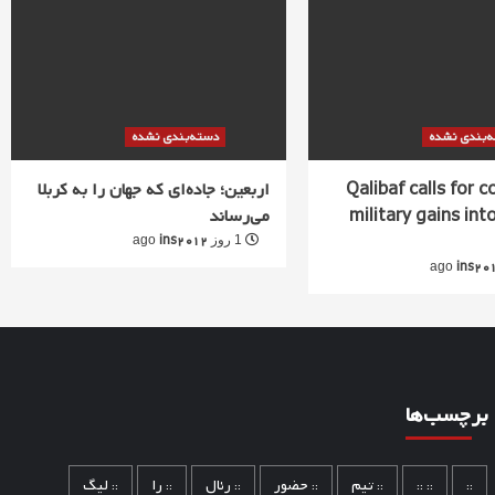
‌بندی نشده
دسته‌بندی نشده
Qalibaf calls for 
اربعین؛ جاده‌ای که جهان را به کربلا
military gains into
می‌رساند
ins2012
1 روز ago
ins20
برچسب‌ها
::
:: ::
:: تیم
:: حضور
:: رئال
:: را
:: لیگ