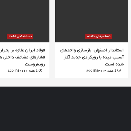
دسته‌بندی نشده
دسته‌بندی نشده
استاندار اصفهان: بازسازی واحدهای
فولاد ایران علاوه بر بحران 
آسیب دیده با رویکردی جدید آغاز
فشارهای مضاعف داخلی ه
شده است
روبه‌روست
ins2012
ins2012
1 هفته ago
1 هفته ago