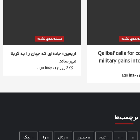
‌بندی نشده
دسته‌بندی نشده
Qalibaf calls for 
اربعین؛ جاده‌ای که جهان را به کربلا
military gains into
می‌رساند
ins2012
3 روز ago
ins20
برچسب‌ها
::
:: ::
:: تیم
:: حضور
:: رئال
:: را
:: لیگ