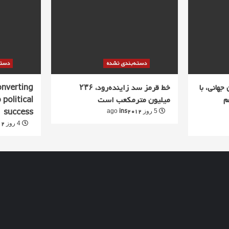
دسته‌بندی نشده
دسته
جهانی، با
خط قرمز سد زاینده‌رود، ۲۳۶
converting
م
میلیون مترمکعب است
 political
success
ins2012
5 روز ago
12
4 روز ago