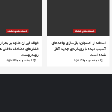
دسته‌بندی نشده
دسته‌بندی نشده
استاندار اصفهان: بازسازی واحدهای
فولاد ایران علاوه بر بحران 
آسیب دیده با رویکردی جدید آغاز
فشارهای مضاعف داخلی ه
شده است
روبه‌روست
ins2012
ins2012
2 هفته ago
1 هفته ago