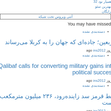
ر نود 32
رین سئو
گان
آنتی ویروس تحت شبکه
You may have miss
دسته‌بندی نشده
عین؛ جاده‌ای که جهان را به کربلا می‌رساند
ins2012
دسته‌بندی نشده
Qalibaf calls for converting military gains 
political succ
ins2012
دسته‌بندی نشده
خط قرمز سد زاینده‌رود، ۲۳۶ میلیون مترمکعب
ت
ins2012