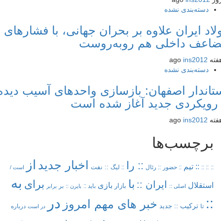
دسته‌بندی نشده
اد ایران علاوه بر بحران جهانی، با فشارهای
عف داخلی هم روبه‌روست
ins2012
دسته‌بندی نشده
اندار اصفهان: بازسازی واحدهای آسیب دیده
رویکردی جدید آغاز شده است
ins2012
برچسب‌ها
از
اخبار جدید
:: را
:: تیم
:: نفت
::
:: ::
:: حضور
:: رئال
:: لیگ
است /
به
با
برای
ایران ::
بازی
استقلال
بازار
باید ::
بر
اصلی ::
بایرن ::
برابر
در
::
خبر های مهم امروز
ترکیب ::
تا
جدید
درباره
در است